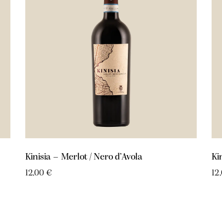
Kinisia – Merlot / Nero d’Avola
Ki
12,00
€
12