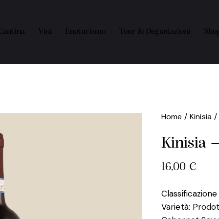
Cantina
Vini
Enoturismo
Tour & Degustazioni
Sho
Home
Kinisia
Kinisia 
16,00
€
Classificazione
Varietà: Prodo