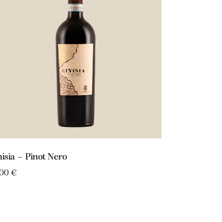
nisia – Pinot Nero
,00
€