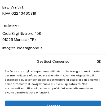
Birgi Vini S.r.l.
P.IVA 02243460819
Indirizzo
C/da Birgi Nivaloro, 158
91025 Marsala (TP)
info@feudostagnone.it
+39 0923 966736
Gestisci Consenso
Menu
Per fornire le migliori esperienze, utilizziamo tecnologie come i cookie
Home
per memorizzare e/o accedere alle informazioni del dispositivo. Il
consenso a queste tecnologie ci permetterà di elaborare dati come il
La Cantina
comportamento di navigazione o ID unici su questo sito. Non
acconsentire o ritirare il consenso può influire negativamente su
Tour & Degustazioni
alcune caratteristiche e funzioni.
Vini
Contatti
Accetta