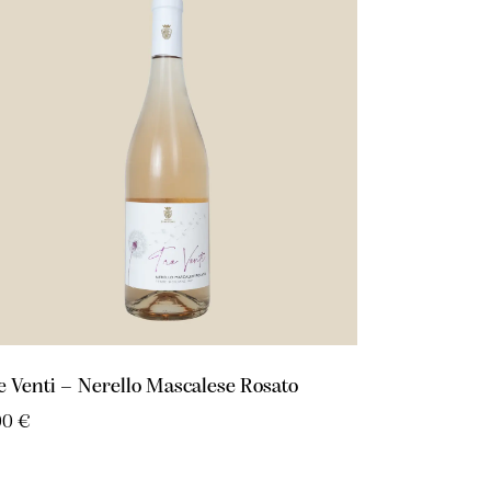
e Venti – Nerello Mascalese Rosato
00
€