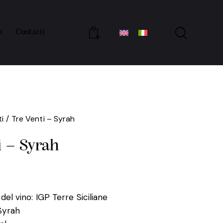
p
Contatti
0
i
Tre Venti – Syrah
i – Syrah
 del vino: IGP Terre Siciliane
Syrah