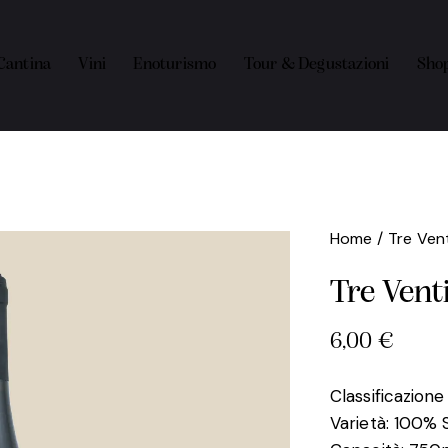
Cantina
Vini
Enoturismo
Tour & Degustazioni
Sho
Home
Tre Vent
Tre Vent
6,00
€
Classificazione
Varietà: 100% 