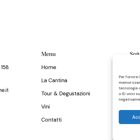
Menu
Segu
 158
Home
Per fornire 
La Cantina
memorizzare
tecnologie 
e.it
Tour & Degustazioni
o ID unici s
negativamen
Vini
Ac
Contatti