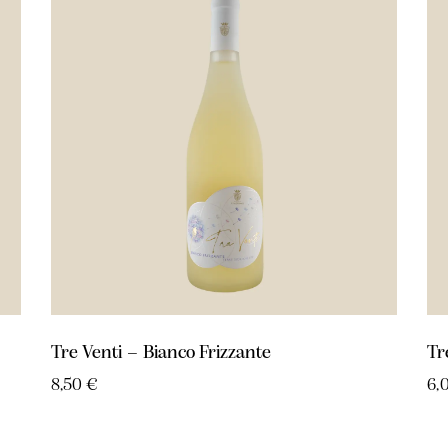
Tre Venti – Bianco Frizzante
Tr
8,50
€
6,