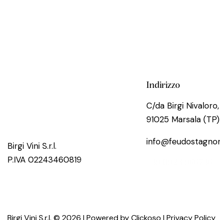
Indirizzo
C/da Birgi Nivaloro,
91025 Marsala (TP)
info@feudostagnon
Birgi Vini S.r.l.
P.IVA 02243460819
+39 0923 966736
Birgi Vini S.r.l. © 2026 | Powered by
Clickoso
|
Privacy Policy